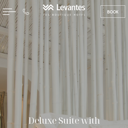
BOOK
EN
GR
Deluxe Suite with