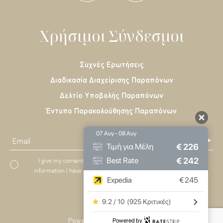
Χρήσιμοι Σύνδεσμοι
Συχνές Ερωτήσεις
Διαδικασία Διαχείρισης Παραπόνων
Δελτίο Υποβολής Παραπόνων
Έντυπο Παρακολούθησης Παραπόνων
07 Αυγ - 08 Αυγ
€
226
Τιμή για Μέλη
€
242
Best Rate
I give my consent to to be in touch with me via email using the
information I have provided in this form for the purpose of news,
Expedia
€
245
updates and marketing.
9.2 / 10
(
925 Κριτικές
)
Levantes, Ios
Powered by: About Hotelier
Powered by