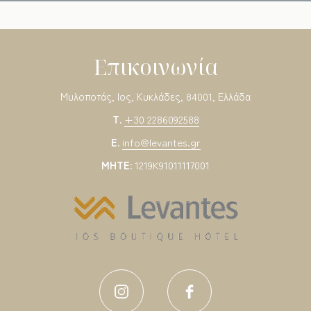
Επικοινωνία
Μυλοποτάς, Ιος, Κυκλάδες, 84001, Ελλάδα
T.
+30 2286092588
E.
info@levantes.gr
MHTE:
1219K91011117001